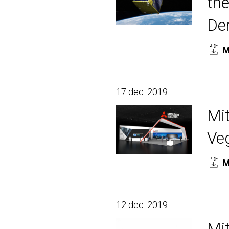
the
De
M
17 dec. 2019
Mit
Ve
M
12 dec. 2019
Mit