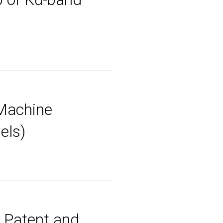
 Machine
els)
r Patent and