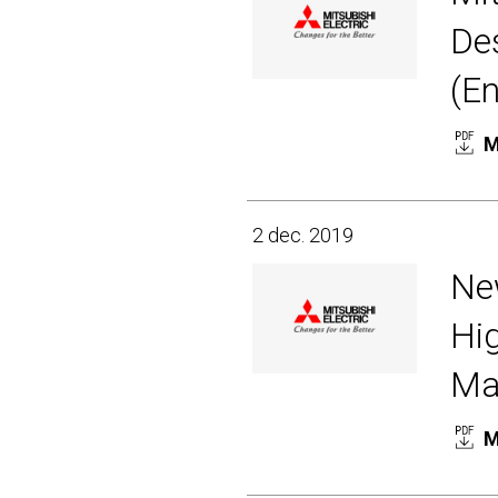
Des
(En
M
2 dec. 2019
Ne
Hig
Ma
M