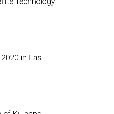
ellite Technology
S 2020 in Las
p of Ku-band