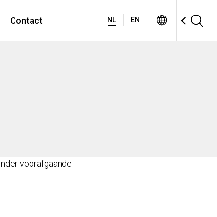
Contact
NL
EN
zonder voorafgaande