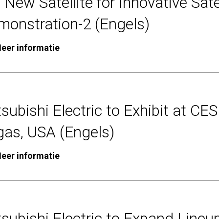
 New Satellite for Innovative Sat
monstration-2 (Engels)
eer informatie
subishi Electric to Exhibit at CE
gas, USA (Engels)
eer informatie
subishi Electric to Expand Lineu